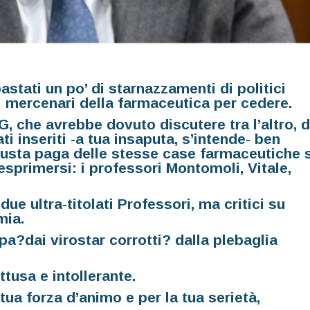
bastati un po’ di starnazzamenti di politici
di mercenari della farmaceutica per cedere.
 che avrebbe dovuto discutere tra l’altro, d
ti inseriti -a tua insaputa, s’intende- ben
busta paga delle stesse case farmaceutiche 
sprimersi: i professori Montomoli, Vitale,
ue ultra-titolati Professori, ma critici su
mia.
pa?dai virostar corrotti? dalla plebaglia
ttusa e intollerante.
ua forza d’animo e per la tua serietà,