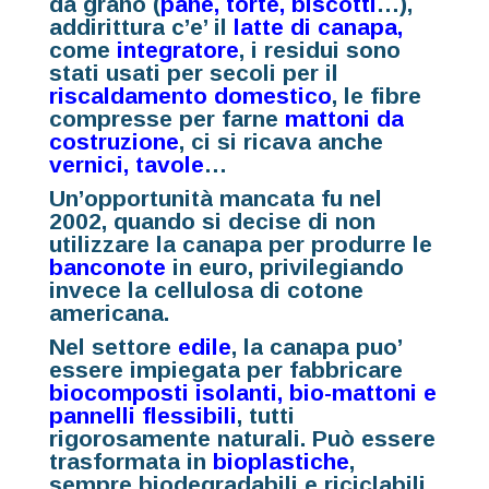
da grano (
pane, torte, biscotti
…),
addirittura c’e’ il
latte di canapa,
come
integratore
, i residui sono
stati usati per secoli per il
riscaldamento domestico
,
le fibre
compresse per farne
mattoni da
costruzione
,
ci si ricava anche
vernici, tavole
…
Un’opportunità mancata fu nel
2002, quando si decise di non
utilizzare la canapa per produrre le
banconote
in euro, privilegiando
invece la cellulosa di cotone
americana.
Nel settore
edile
, la canapa puo’
essere impiegata per fabbricare
biocomposti isolanti, bio-mattoni e
pannelli flessibili
, tutti
rigorosamente naturali. Può essere
trasformata in
bioplastiche
,
sempre biodegradabili e riciclabili,