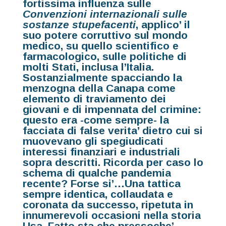
fortissima influenza sulle
Convenzioni internazionali sulle
sostanze stupefacenti
, applico’ il
suo potere corruttivo sul mondo
medico, su quello scientifico e
farmacologico, sulle politiche di
molti Stati, inclusa l’Italia.
Sostanzialmente spacciando la
menzogna della Canapa come
elemento di traviamento dei
giovani e di impennata del crimine:
questo era -come sempre- la
facciata di false verita’ dietro cui si
muovevano gli spegiudicati
interessi finanziari e industriali
sopra descritti. Ricorda per caso lo
schema di qualche pandemia
recente? Forse si’…Una tattica
sempre identica, collaudata e
coronata da successo, ripetuta in
innumerevoli occasioni nella storia
Usa. Fatto sta che pressoche’