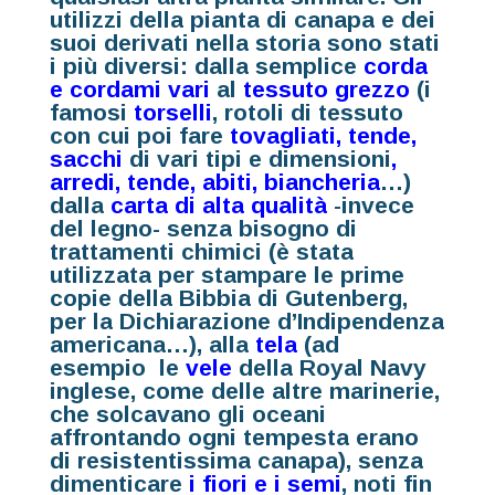
utilizzi della pianta di canapa e dei
suoi derivati nella storia sono stati
i più diversi: dalla semplice
corda
e cordami vari
al
tessuto grezzo
(i
famosi
torselli
, rotoli di tessuto
con cui poi fare
tovagliati, tende,
sacchi
di vari tipi e dimensioni
,
arredi, tende, abiti, biancheria
…)
dalla
carta
di alta qualità
-invece
del legno- senza bisogno di
trattamenti chimici (è stata
utilizzata per stampare le prime
copie della Bibbia di Gutenberg,
per la Dichiarazione d’Indipendenza
americana…), alla
tela
(ad
esempio le
vele
della Royal Navy
inglese, come delle altre marinerie,
che solcavano gli oceani
affrontando ogni tempesta erano
di resistentissima canapa), senza
dimenticare
i
fiori
e i
semi
, noti fin