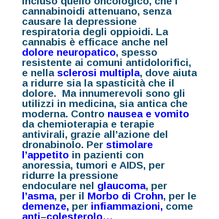
incluso quello oncologico, che i
cannabinoidi attenuano, senza
causare la depressione
respiratoria degli oppioidi. La
cannabis è efficace anche nel
dolore neuropatico
, spesso
resistente ai comuni antidolorifici,
e nella
sclerosi multipla
,
dove aiuta
a ridurre sia la spasticità che il
dolore. Ma innumerevoli sono gli
utilizzi in medicina, sia antica che
moderna. Contro
nausea e vomito
da chemioterapia e terapie
antivirali, grazie all’azione del
dronabinolo. Per
stimolare
l’appetito
in pazienti con
anoressia, tumori e AIDS, per
ridurre la pressione
endoculare nel
glaucoma
,
per
l’asma
,
per il
Morbo di Crohn
,
per le
demenze
,
per
infiammazioni,
come
anti
–
colesterolo…