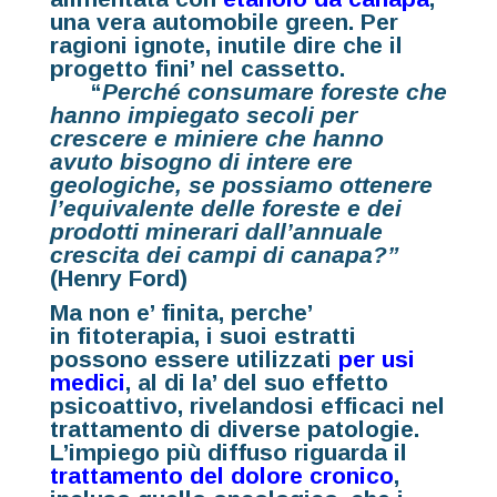
una vera automobile green
.
Per
ragioni ignote, inutile dire che il
progetto fini’ nel cassetto.
“
Perché consumare foreste che
hanno impiegato secoli per
crescere e miniere che hanno
avuto bisogno di intere ere
geologiche, se possiamo ottenere
l’equivalente delle foreste e dei
prodotti minerari dall’annuale
crescita dei campi di canapa?”
(
Henry Ford
)
Ma non e’ finita, perche’
in
fitoterapia
, i suoi estratti
possono essere utilizzati
per usi
medici
, al di la’ del suo effetto
psicoattivo, rivelandosi efficaci nel
trattamento di diverse patologie.
L’impiego più diffuso riguarda il
trattamento del dolore cronico
,