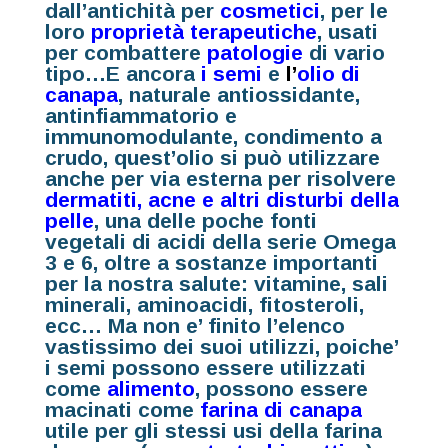
dall’antichità per
cosmetici
, per le
loro
proprietà terapeutiche
, usati
per combattere
patologie
di vario
tipo…E ancora
i semi
e
l’
olio di
canapa
, naturale antiossidante,
antinfiammatorio e
immunomodulante, condimento a
crudo, quest’olio si può utilizzare
anche per via esterna per risolvere
dermatiti, acne e altri disturbi della
pelle
,
una delle poche fonti
vegetali di acidi della serie
Omega
3 e 6
, oltre a sostanze importanti
per la nostra salute: vitamine, sali
minerali, aminoacidi, fitosteroli,
ecc… Ma non e’ finito l’elenco
vastissimo dei suoi utilizzi, poiche’
i semi possono essere utilizzati
come
alimento
,
possono essere
macinati come
farina di canapa
utile per gli stessi usi della farina