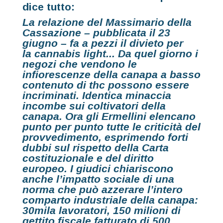
dice tutto:
La relazione del Massimario della
Cassazione
– pubblicata il 23
giugno – fa a pezzi il divieto per
la
cannabis light..
. Da quel giorno i
negozi che vendono le
infiorescenze della canapa a basso
contenuto di thc possono essere
incriminati. Identica minaccia
incombe sui coltivatori della
canapa. Ora gli Ermellini elencano
punto per punto tutte le criticità del
provvedimento, esprimendo forti
dubbi
sul rispetto della
Carta
costituzionale
e del
diritto
europeo
. I giudici chiariscono
anche l’impatto sociale di una
norma che può azzerare l’intero
comparto industriale della canapa:
30mila
lavoratori,
150 milioni
di
gettito fiscale fatturato di
500