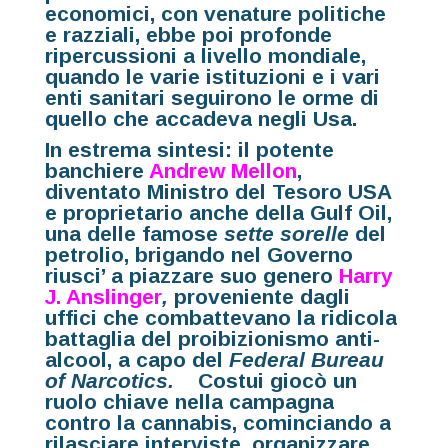
economici, con venature politiche
e razziali, ebbe poi profonde
ripercussioni a livello mondiale,
quando le varie istituzioni e i vari
enti sanitari seguirono le orme di
quello che accadeva negli Usa.
In estrema sintesi: il potente
banchiere
Andrew Mellon
,
diventato Ministro del Tesoro USA
e proprietario anche della Gulf Oil,
una delle famose
sette sorelle
del
petrolio, brigando nel Governo
riusci’ a piazzare suo genero
Harry
J. Anslinger
,
proveniente dagli
uffici che combattevano la ridicola
battaglia del proibizionismo anti-
alcool, a capo del
Federal Bureau
of Narcotics.
Costui giocò un
ruolo chiave nella campagna
contro la cannabis, cominciando a
rilasciare interviste, organizzare