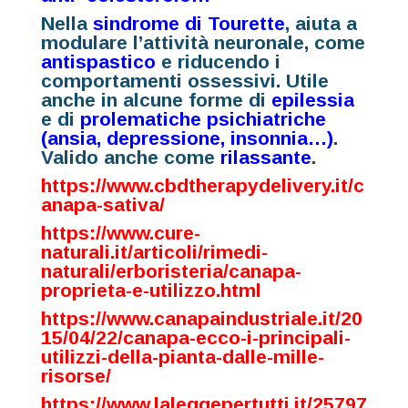
Nella
sindrome di Tourette
, aiuta a
modulare l’attività neuronale, come
antispastico
e riducendo i
comportamenti ossessivi. Utile
anche in alcune forme di
epilessia
e di
prolematiche psichiatriche
(ansia, depressione, insonnia…)
.
Valido anche come
rilassante
.
https://www.cbdtherapydelivery.it/c
anapa-sativa/
https://www.cure-
naturali.it/articoli/rimedi-
naturali/erboristeria/canapa-
proprieta-e-utilizzo.html
https://www.canapaindustriale.it/20
15/04/22/canapa-ecco-i-principali-
utilizzi-della-pianta-dalle-mille-
risorse/
https://www.laleggepertutti.it/25797