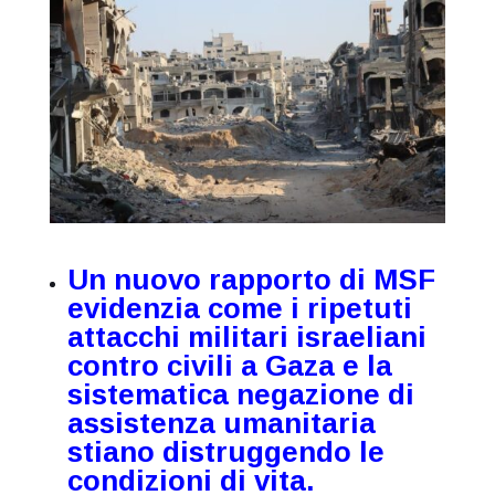
Un nuovo rapporto di MSF
evidenzia come i ripetuti
attacchi militari israeliani
contro civili a Gaza e la
sistematica negazione di
assistenza umanitaria
stiano distruggendo le
condizioni di vita.