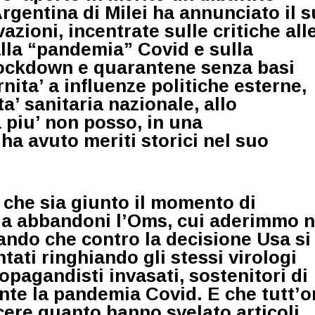
rgentina di Milei ha annunciato il 
vazioni, incentrate sulle critiche all
alla “pandemia” Covid e sulla
 lockdown e quarantene senza basi
rnita’ a influenze politiche esterne,
ta’ sanitaria nazionale, allo
a piu’ non posso, in una
ha avuto meriti storici nel suo
 che sia giunto il momento di
lia abbandoni l’Oms,
cui aderimmo n
ando che contro la decisione Usa si
ati ringhiando gli stessi virologi
ropagandisti invasati, sostenitori di
ante la pandemia Covid. E che tutt’o
cere quanto hanno svelato articoli