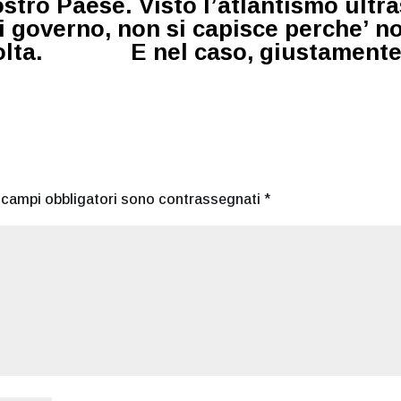
ostro Paese.
Visto l’atlantismo ultr
 governo, non si capisce perche’ n
a volta. E nel caso, giustamente
I campi obbligatori sono contrassegnati
*