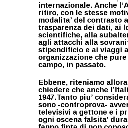
internazionale. Anche l’A
ritiro, con le stesse moti
modalita’ del contrasto 
trasparenza dei dati, ai
scientifiche, alla subalte
agli attacchi alla sovrani
stipendificio e ai viaggi 
organizzazione che pure 
campo, in passato.
Ebbene, riteniamo allora
chiedere che anche l’Ita
1947.Tanto piu’ consider
sono -controprova- avvent
televisivi a gettone e i p
ogni oscena falsita’ dur
fanno finta di non conos