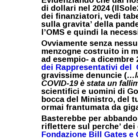
di dollari nel 2024 (
IlSole
dei finanziatori, vedi tabe
sulla gravita’ della pan
l’OMS e quindi la necess
Ovviamente senza nessuna
menzogne costruito in m
ad esempio- a dicembre 
dei Rappresentativi de
gravissime denuncie (
…l
COVID-19 è stata un fall
scientifici e uomini di Go
bocca del Ministro, del t
ormai frantumata da gig
Basterebbe per abbando
riflettere sul perche’ dei
Fondazione Bill Gates
e