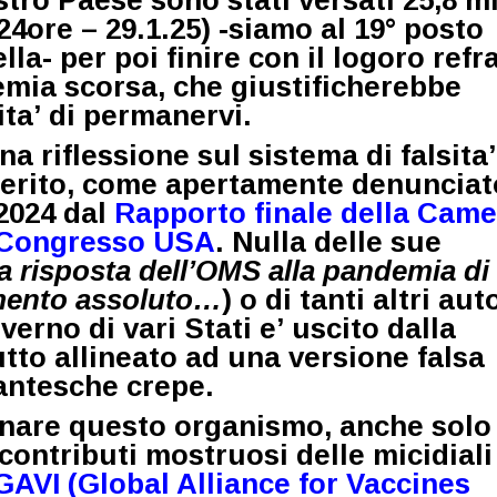
24ore – 29.1.25
) -siamo al 19° posto
lla- per poi finire con il logoro refr
demia scorsa, che giustificherebbe
ita’ di permanervi.
 riflessione sul sistema di falsita’
erito, come apertamente denunciat
2024 dal
Rapporto finale della Came
l Congresso USA
. Nulla delle sue
a risposta dell’OMS alla pandemia di
imento assoluto…
) o di tanti altri aut
verno di vari Stati e’ uscito dalla
utto allineato ad una
versione falsa
antesche crepe.
nare questo organismo, anche solo
 contributi mostruosi delle micidiali
GAVI (Global Alliance for Vaccines