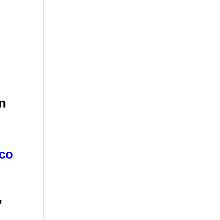
,
’
in
co
,