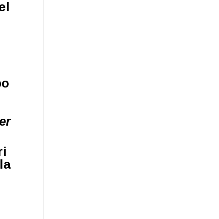
el
O.
po
er
ri
 la