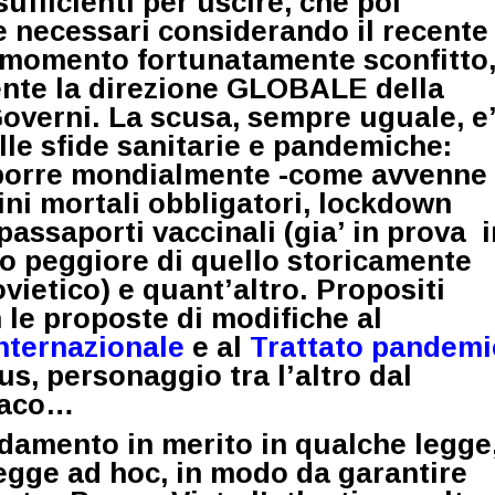
sufficienti per uscire, che poi
e necessari considerando
il recente
 momento fortunatamente sconfitto
nte la direzione GLOBALE della
Governi. La scusa, sempre uguale, e
lle sfide sanitarie e pandemiche:
mporre mondialmente -come avvenne
cini mortali obbligatori, lockdown
 passaporti vaccinali (gia’ in prova 
o peggiore di quello storicamente
vietico) e quant’altro. Propositi
n le proposte di modifiche al
nternazionale
e al
Trattato pandemi
s, personaggio tra l’altro dal
paco…
amento in merito in qualche legge
egge ad hoc, in modo da garantire