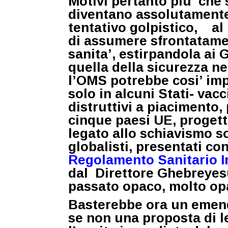
Motivi pertanto piu’ che 
diventano assolutament
tentativo golpistico
, al
di assumere sfrontatame
sanita’, estirpandola ai 
quella della sicurezza ne
l’OMS potrebbe cosi’ i
solo in alcuni Stati- vac
distruttivi a piacimento,
cinque paesi UE, progett
legato allo schiavismo so
globalisti, presentati co
Regolamento Sanitario I
dal Direttore Ghebreyesu
passato opaco, molto o
Basterebbe ora un emend
se non una proposta di l