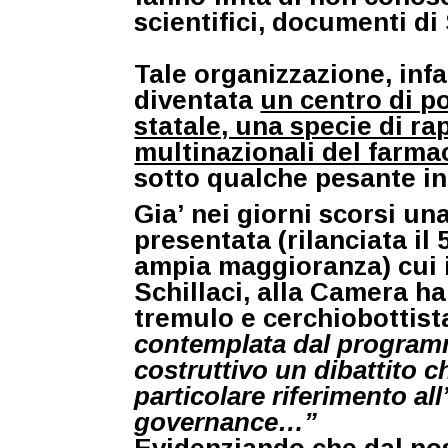
scientifici, documenti di 
Tale organizzazione, infa
diventata
un centro di p
statale, una specie di r
multinazionali del farmac
sotto qualche pesante in
Gia’ nei giorni scorsi un
presentata (rilanciata il
ampia maggioranza) cui i
Schillaci, alla Camera h
tremulo e cerchiobottist
contemplata dal programm
costruttivo un dibattito c
particolare riferimento all’
governance…”
Evidenziando che dal nos