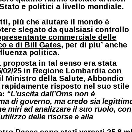
Stato e politici a livello mondiale.
tti, più che aiutare il mondo è
otere slegato da qualsiasi controllo
appresentante commerciale delle
o e di Bill Gates
, per di piu’ anche
fluenza politica.
a proposta in tal senso era stata
 5/02/25 in Regione Lombardia con
l Ministro della Salute, Abbondio
a rapidamente risposto nel suo stile
a:
“L’uscita dall’Oms non è
a di governo, ma credo sia legittim
he miri ad analizzare il suo ruolo, con
utilizzo delle risorse e alla
tro Paese sono stati versati 25,8 m