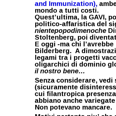
and Immunization),
ambed
mondo a tutti costi.
Quest’ultima, la GAVI, po
politico-affaristica del s
nientepopodimenoche
Di
Stoltenberg,
poi diventa
E oggi -ma chi l’avrebbe
Bilderberg. A dimostrazio
legami tra i progetti vacc
oligarchici di dominio g
il nostro bene…
Senza considerare, vedi 
(sicuramente disinteress
cui filantropica presenza
abbiano anche variegate 
Non potevano mancare.